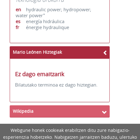
en
hydraulic power; hydropower;
water power"
es
energía hidráulica
fr
énergie hydraulique
Mario Leónen Hiztegiak
Ez dago emaitzarik
Bilatutako terminoa ez dago hiztegian.
Wikipedia
Webgune honek cookieak erabiltzen ditu zure nabigazio-
esperientzia hobetzeko. Nabigatzen jarraitzen baduzu, ulertuko