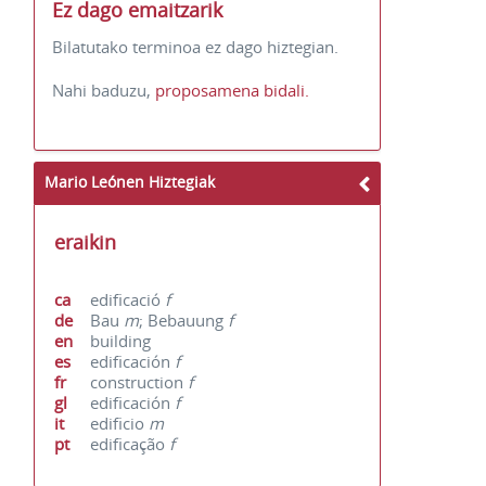
Ez dago emaitzarik
Bilatutako terminoa ez dago hiztegian.
Nahi baduzu,
proposamena bidali.
Mario Leónen Hiztegiak
eraikin
ca
edificació
f
de
Bau
m
; Bebauung
f
en
building
es
edificación
f
fr
construction
f
gl
edificación
f
it
edificio
m
pt
edificação
f