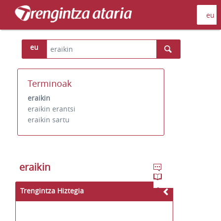
eu
Terminoak
eraikin
eraikin erantsi
eraikin sartu
eraikin
Trengintza Hiztegia