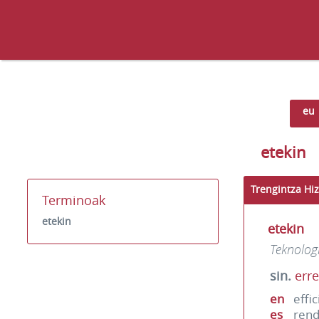
eu
etekin
Trengintza Hiz
Terminoak
etekin
etekin
Teknolog
sin.
err
en
effi
es
rend