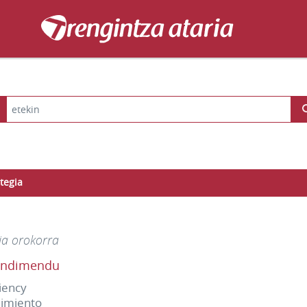
tegia
ia orokorra
endimendu
ciency
imiento