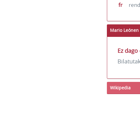
fr
ren
Mario Leónen 
Ez dago 
Bilatuta
Wikipedia