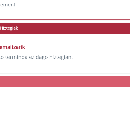
dement
Hiztegiak
emaitzarik
ko terminoa ez dago hiztegian.