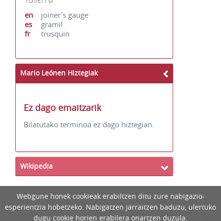
en
joiner's gauge
es
gramil
fr
trusquin
Mario Leónen Hiztegiak
Ez dago emaitzarik
Bilatutako terminoa ez dago hiztegian.
Wikipedia
Webgune honek cookieak erabiltzen ditu zure nabigazio-
esperientzia hobetzeko. Nabigatzen jarraitzen baduzu, ulertuko
dugu cookie horien erabilera onartzen duzula.