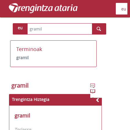
eu
Terminoak
gramil
gramil
Trengintza Hiztegia
gramil
Tailerra