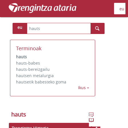
eu
Terminoak
hauts
hauts-babes
hauts-bereizgailu
hautsen metalurgia
hautsetik babesteko goma
Ikus +
hauts