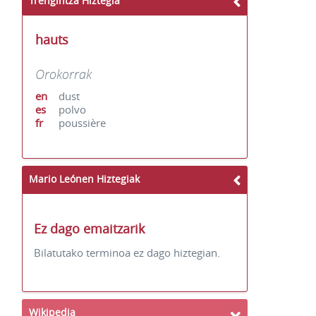
Trengintza Hiztegia
hauts
Orokorrak
en
dust
es
polvo
fr
poussière
Mario Leónen Hiztegiak
Ez dago emaitzarik
Bilatutako terminoa ez dago hiztegian.
Wikipedia