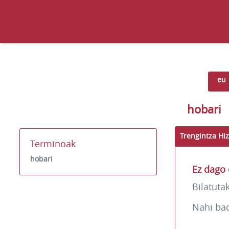
eu
hobari
Trengintza Hiz
Terminoak
hobari
Ez dago 
Bilatuta
Nahi ba