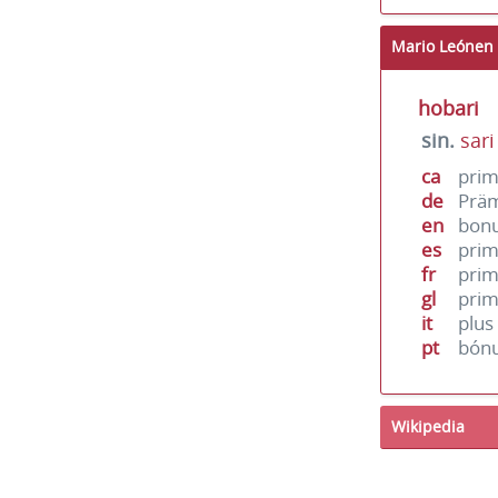
Mario Leónen 
hobari
sin.
sari
ca
pri
de
Prä
en
bon
es
pri
fr
pri
gl
pri
it
plu
pt
bón
Wikipedia