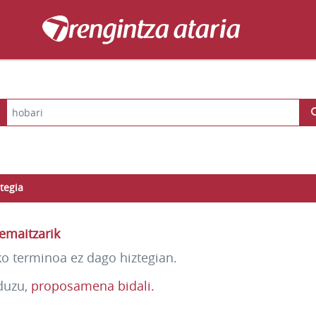
tegia
emaitzarik
ko terminoa ez dago hiztegian.
duzu,
proposamena bidali.