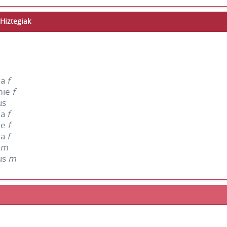
Hiztegiak
ma
f
mie
f
us
ma
f
me
f
ma
f
s
m
us
m