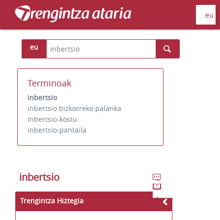
eu
Terminoak
inbertsio
inbertsio bizkorreko palanka
inbertsio-kostu
inbertsio-pantaila
inbertsio
Trengintza Hiztegia