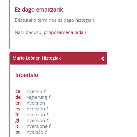
Ez dago emaitzarik
Bilatutako terminoa ez dago hiztegian.
Nahi baduzu,
proposamena bidali.
Mario Leónen Hiztegiak
inbertsio
ca
inversió
f
de
Negierung
f
en
inversion
es
inversión
f
fr
inversion
f
gl
inversión
f
it
inversione
f
pt
inversão
f