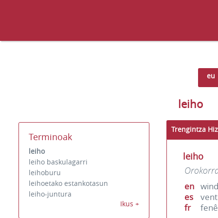
eu
leiho
Trengintza Hiz
Terminoak
leiho
leiho
leiho baskulagarri
Orokorr
leihoburu
leihoetako estankotasun
en
win
leiho-juntura
es
ven
Ikus +
fr
fenê