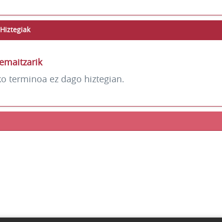
Hiztegiak
emaitzarik
ko terminoa ez dago hiztegian.