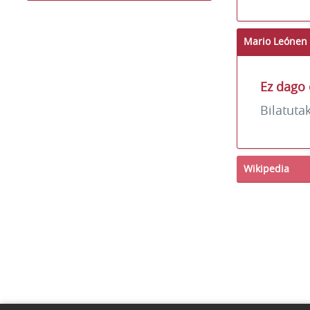
Mario Leónen 
Ez dago 
Bilatuta
Wikipedia