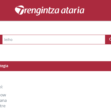
tegia
ak
dow
tana
tre