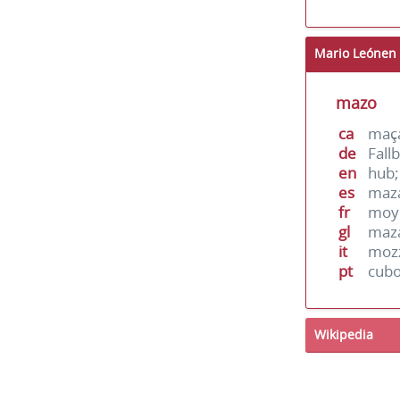
Mario Leónen 
mazo
ca
maç
de
Fall
en
hub
es
maz
fr
moy
gl
maz
it
moz
pt
cub
Wikipedia