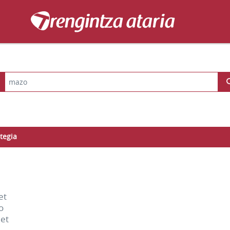
tegia
et
o
let