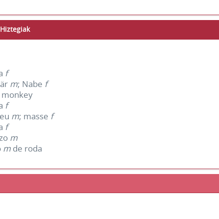
Hiztegiak
a
f
bär
m
; Nabe
f
; monkey
a
f
eu
m
; masse
f
a
f
zo
m
o
m
de roda