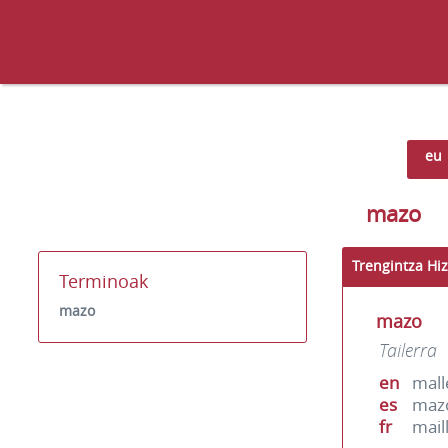
eu
mazo
Trengintza Hiz
Terminoak
mazo
mazo
Tailerra
en
mall
es
maz
fr
mail