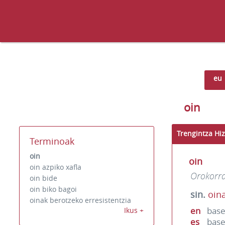
eu
oin
Trengintza Hiz
Terminoak
oin
oin
oin azpiko xafla
Orokorr
oin bide
oin biko bagoi
sin.
oina
oinak berotzeko erresistentzia
en
base
Ikus +
es
bas