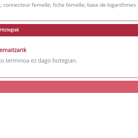
; connecteur femelle; fiche femelle; base de logarithmes
Hiztegiak
emaitzarik
ko terminoa ez dago hiztegian.