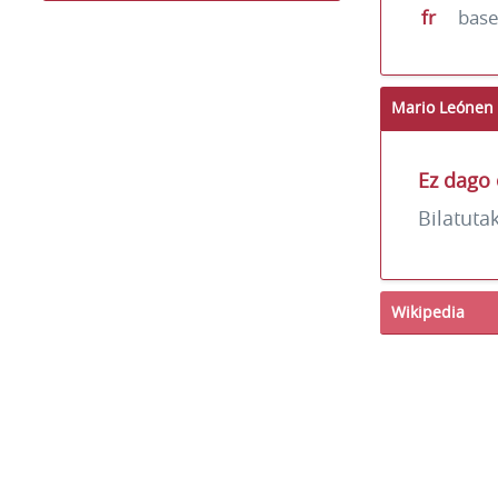
fr
base
Mario Leónen 
Ez dago 
Bilatuta
Wikipedia