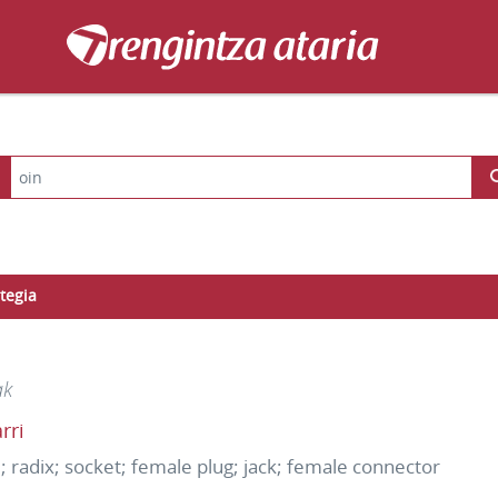
tegia
ak
rri
; radix; socket; female plug; jack; female connector
e