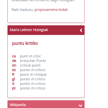
Nahi baduzu,
proposamena bidali.
Mario Leónen Hiztegiak
puntu kritiko
ca
punt
m
crític
de
kritischer Punkt
en
critical point
es
punto
m
crítico
fr
point
m
critique
gl
punto
m
crítico
it
punto
m
critico
pt
ponto
m
crítico
Wikipedia