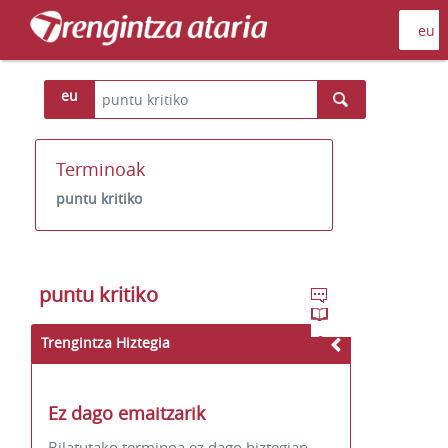
eu
Terminoak
puntu kritiko
puntu kritiko
Trengintza Hiztegia
Ez dago emaitzarik
Bilatutako terminoa ez dago hiztegian.