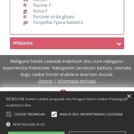
fr
fouche
f
gl
forca
f
it
forcone
m
da ghiaia
pt
forquilha
f
para balastro
Wikipedia
Webgune honek cookieak erabiltzen ditu zure nabigazio-
esperientzia hobetzeko. Nabigatzen jarraitzen baduzu, ulertuko
dugu cookie horien erabilera onartzen duzula.
Onartu
|
Informazio gehiago
×
WEBGUNE honek cookie propioak eta hirugarrenen cookie-fitxategiak
erabiltzen ditu.
COOKIE TEKNIKOAK
ANALISI EDO NEURKETARAKO COOKIEAK
XEHETASUNAK IKUSI