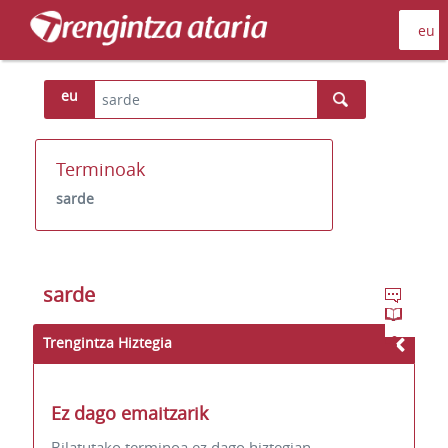
eu
Terminoak
sarde
sarde
Trengintza Hiztegia
Ez dago emaitzarik
Bilatutako terminoa ez dago hiztegian.