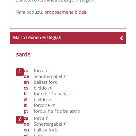
Nahi baduzu,
proposamena bidali.
Mario Leónen Hiztegiak
sarde
1
ca
forca
f
de
Schottergabel
f
en
ballast fork
es
bieldo
m
fr
fourche
f
à ballast
gl
bieldo
m
it
forcone
m
pt
forquilha
f
de balastro
2
ca
forca
f
de
Schottergabel
f
en
ballast fork
es
horca
f