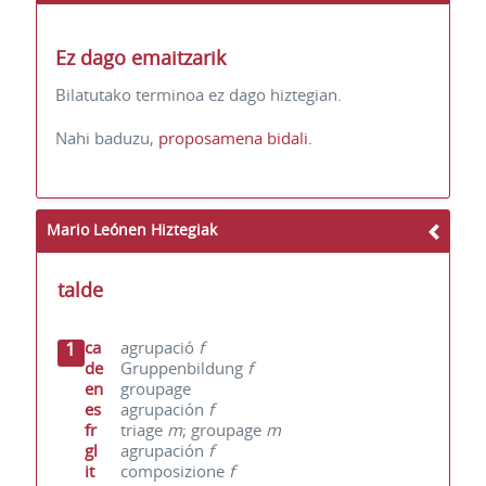
Ez dago emaitzarik
Bilatutako terminoa ez dago hiztegian.
Nahi baduzu,
proposamena bidali.
Mario Leónen Hiztegiak
talde
1
ca
agrupació
f
de
Gruppenbildung
f
en
groupage
es
agrupación
f
fr
triage
m
; groupage
m
gl
agrupación
f
it
composizione
f