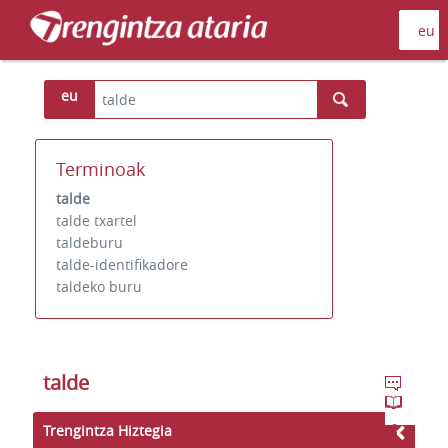
eu
Terminoak
talde
talde txartel
taldeburu
talde-identifikadore
taldeko buru
talde
Trengintza Hiztegia