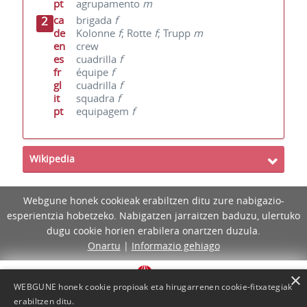
pt
agrupamento
m
2
ca
brigada
f
de
Kolonne
f
; Rotte
f
; Trupp
m
en
crew
es
cuadrilla
f
fr
équipe
f
gl
cuadrilla
f
it
squadra
f
pt
equipagem
f
Wikipedia
Webgune honek cookieak erabiltzen ditu zure nabigazio-
esperientzia hobetzeko. Nabigatzen jarraitzen baduzu, ulertuko
dugu cookie horien erabilera onartzen duzula.
Onartu
|
Informazio gehiago
×
WEBGUNE honek cookie propioak eta hirugarrenen cookie-fitxategiak
erabiltzen ditu.