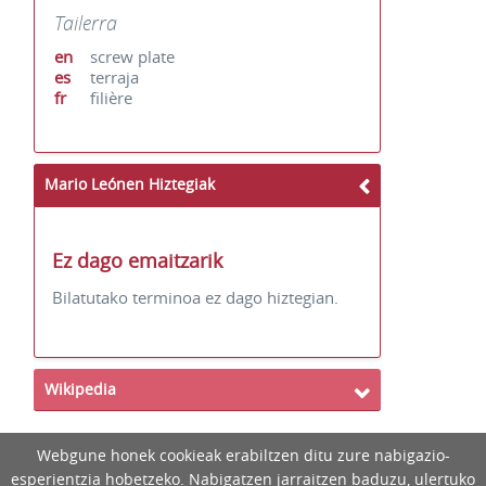
Tailerra
en
screw plate
es
terraja
fr
filière
Mario Leónen Hiztegiak
Ez dago emaitzarik
Bilatutako terminoa ez dago hiztegian.
Wikipedia
Webgune honek cookieak erabiltzen ditu zure nabigazio-
esperientzia hobetzeko. Nabigatzen jarraitzen baduzu, ulertuko