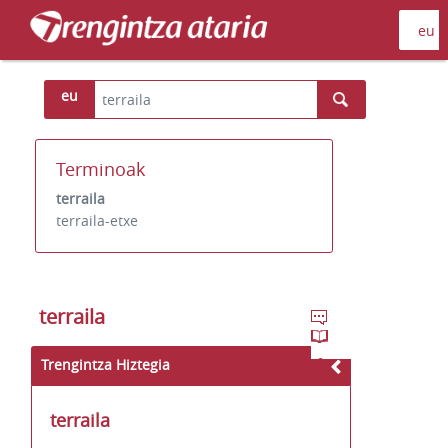
eu
Terminoak
terraila
terraila-etxe
terraila
Trengintza Hiztegia
terraila