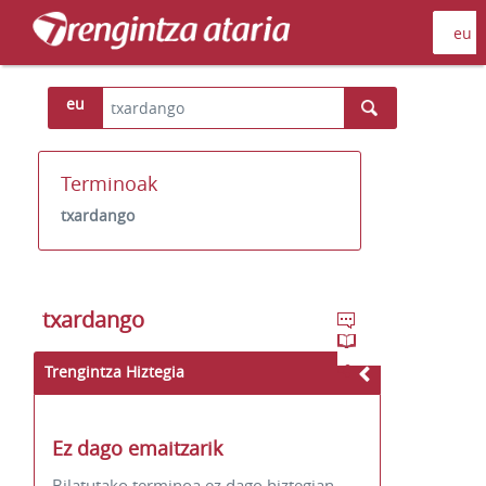
eu
Terminoak
txardango
txardango
Trengintza Hiztegia
Ez dago emaitzarik
Bilatutako terminoa ez dago hiztegian.