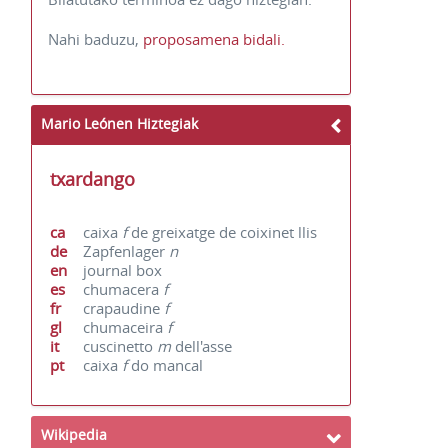
Nahi baduzu,
proposamena bidali.
Mario Leónen Hiztegiak
txardango
ca
caixa
f
de greixatge de coixinet llis
de
Zapfenlager
n
en
journal box
es
chumacera
f
fr
crapaudine
f
gl
chumaceira
f
it
cuscinetto
m
dell'asse
pt
caixa
f
do mancal
Wikipedia