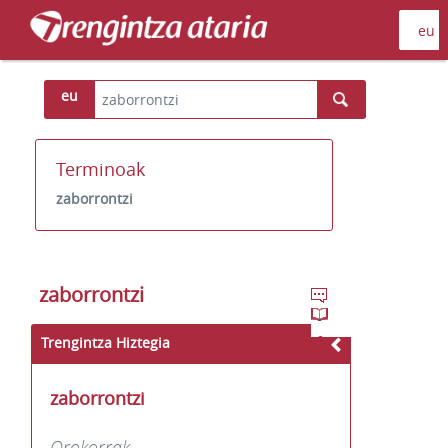
eu
Terminoak
zaborrontzi
zaborrontzi
Trengintza Hiztegia
zaborrontzi
Orokorrak