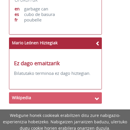
en
garbage can
es
cubo de basura
fr
poubelle
Mario Leónen Hiztegiak
Ez dago emaitzarik
Bilatutako terminoa ez dago hiztegian.
Wikipedia
Webgune honek cookieak erabiltzen ditu zure nabigazio-
esperientzia hobetzeko. Nabigatzen jarraitzen baduzu, ulertuko
dugu cookie horien erabilera onartzen duzula.