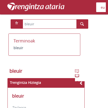
fr
Terminoak
bleuir
bleuir
Trengintza Hiztegia
bleuir
Tailerra