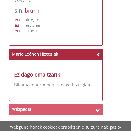
sin.
brunir
en
blue, to
es
pavonar
eu
ilundu
Mario Leónen Hiztegiak
Ez dago emaitzarik
Bilatutako terminoa ez dago hiztegian.
Wikipedia
Webgune honek cookieak erabiltzen ditu zure nabigazio-