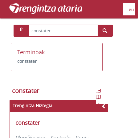
fr
Terminoak
constater
constater
Trengintza Hiztegia
constater
Planifikazioa - Kontrola - Kontu-