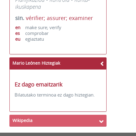
ikuskapena
sin.
vérifier; assurer; examiner
en
make sure; verify
es
comprobar
eu
egiaztatu
Mario Leónen Hiztegiak
Ez dago emaitzarik
Bilatutako terminoa ez dago hiztegian.
Wikipedia