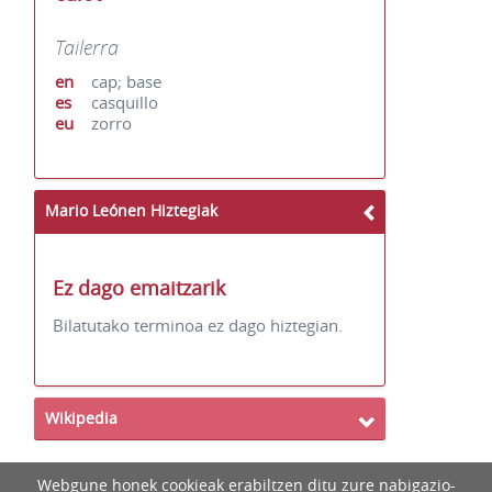
Tailerra
en
cap; base
es
casquillo
eu
zorro
Mario Leónen Hiztegiak
Ez dago emaitzarik
Bilatutako terminoa ez dago hiztegian.
Wikipedia
Webgune honek cookieak erabiltzen ditu zure nabigazio-