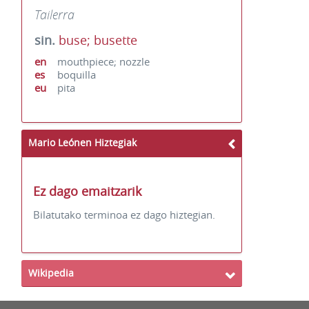
Tailerra
sin.
buse; busette
en
mouthpiece; nozzle
es
boquilla
eu
pita
Mario Leónen Hiztegiak
Ez dago emaitzarik
Bilatutako terminoa ez dago hiztegian.
Wikipedia