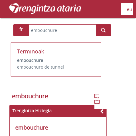
fr
Terminoak
embouchure
embouchure de tunnel
embouchure
Trengintza Hiztegia
embouchure