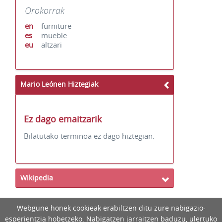
Orokorrak
en
furniture
es
mueble
eu
altzari
Mario Leónen Hiztegiak
Ez dago emaitzarik
Bilatutako terminoa ez dago hiztegian.
Wikipedia
Webgune honek cookieak erabiltzen ditu zure nabigazio-
esperientzia hobetzeko. Nabigatzen jarraitzen baduzu, ulertuko