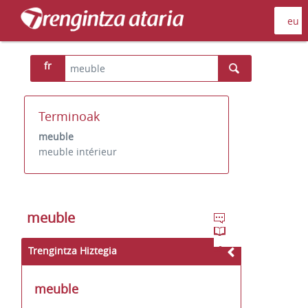
fr
Terminoak
meuble
meuble intérieur
meuble
Trengintza Hiztegia
meuble