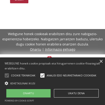
Webgune honek cookieak erabiltzen ditu zure nabigazio-
esperientzia hobetzeko. Nabigatzen jarraitzen baduzu, ulertuko
dugu cookie horien erabilera onartzen duzula.
Onartu
|
Informazio gehiago
×
WEBGUNE honek cookie propioak eta hirugarrenen cookie-fitxategiak
erabiltzen ditu.
COOKIE TEKNIKOAK
ANALISI EDO NEURKETARAKO COOKIEAK
XEHETASUNAK IKUSI
ONARTU
UKATU DENA
Lege-oharra
Cookie-politika
Laguntza
Kontaktua
POWERED BY COOKIE-SCRIPT
Proiektua