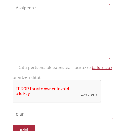
Datu pertsonalak babesteari buruzko
baldintzak
onartzen ditut.