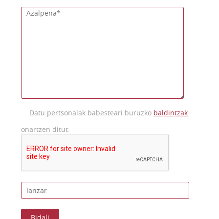
Datu pertsonalak babesteari buruzko
baldintzak
onartzen ditut.