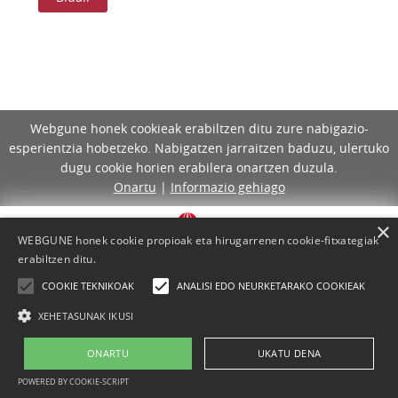
Webgune honek cookieak erabiltzen ditu zure nabigazio-
esperientzia hobetzeko. Nabigatzen jarraitzen baduzu, ulertuko
dugu cookie horien erabilera onartzen duzula.
Onartu
|
Informazio gehiago
×
WEBGUNE honek cookie propioak eta hirugarrenen cookie-fitxategiak
erabiltzen ditu.
COOKIE TEKNIKOAK
ANALISI EDO NEURKETARAKO COOKIEAK
XEHETASUNAK IKUSI
ONARTU
UKATU DENA
Lege-oharra
Cookie-politika
Laguntza
Kontaktua
POWERED BY COOKIE-SCRIPT
Proiektua