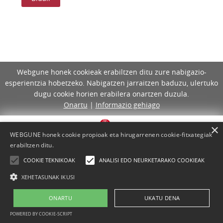
Webgune honek cookieak erabiltzen ditu zure nabigazio-
esperientzia hobetzeko. Nabigatzen jarraitzen baduzu, ulertuko
dugu cookie horien erabilera onartzen duzula.
Onartu
|
Informazio gehiago
×
WEBGUNE honek cookie propioak eta hirugarrenen cookie-fitxategiak
erabiltzen ditu.
COOKIE TEKNIKOAK
ANALISI EDO NEURKETARAKO COOKIEAK
XEHETASUNAK IKUSI
ONARTU
UKATU DENA
Lege-oharra
Cookie-politika
Laguntza
Kontaktua
POWERED BY COOKIE-SCRIPT
Proiektua