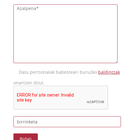
Datu pertsonalak babesteari buruzko
baldintzak
onartzen ditut.