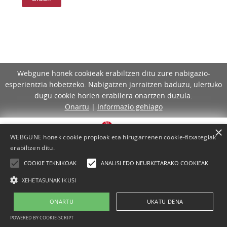
Webgune honek cookieak erabiltzen ditu zure nabigazio-
esperientzia hobetzeko. Nabigatzen jarraitzen baduzu, ulertuko
dugu cookie horien erabilera onartzen duzula.
Onartu
|
Informazio gehiago
×
WEBGUNE honek cookie propioak eta hirugarrenen cookie-fitxategiak
erabiltzen ditu.
COOKIE TEKNIKOAK
ANALISI EDO NEURKETARAKO COOKIEAK
XEHETASUNAK IKUSI
ONARTU
UKATU DENA
Lege-oharra
Cookie-politika
Laguntza
Kontaktua
POWERED BY COOKIE-SCRIPT
Proiektua