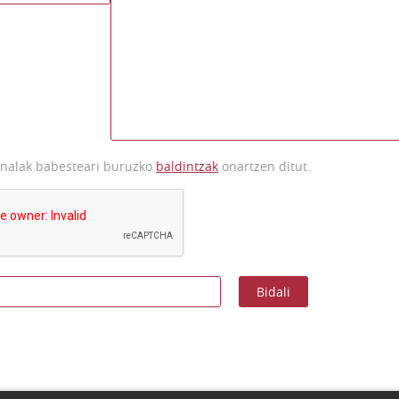
onalak babesteari buruzko
baldintzak
onartzen ditut.