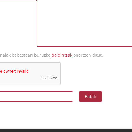
onalak babesteari buruzko
baldintzak
onartzen ditut.