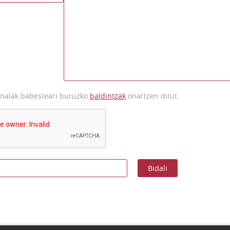
onalak babesteari buruzko
baldintzak
onartzen ditut.