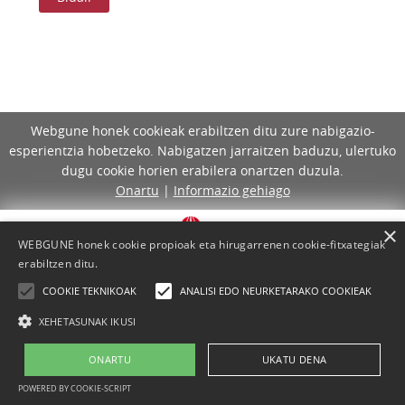
Webgune honek cookieak erabiltzen ditu zure nabigazio-
esperientzia hobetzeko. Nabigatzen jarraitzen baduzu, ulertuko
dugu cookie horien erabilera onartzen duzula.
Onartu
|
Informazio gehiago
×
WEBGUNE honek cookie propioak eta hirugarrenen cookie-fitxategiak
erabiltzen ditu.
COOKIE TEKNIKOAK
ANALISI EDO NEURKETARAKO COOKIEAK
XEHETASUNAK IKUSI
ONARTU
UKATU DENA
Lege-oharra
Cookie-politika
Laguntza
Kontaktua
POWERED BY COOKIE-SCRIPT
Proiektua