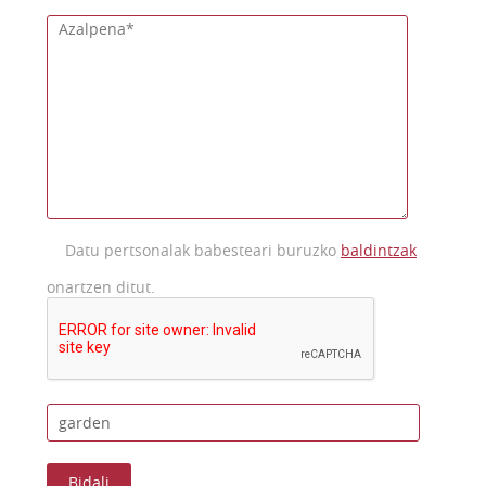
Datu pertsonalak babesteari buruzko
baldintzak
onartzen ditut.