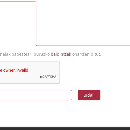
onalak babesteari buruzko
baldintzak
onartzen ditut.