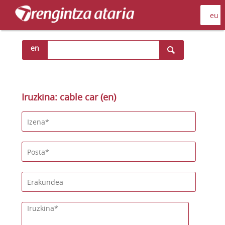
en
Iruzkina: cable car (en)