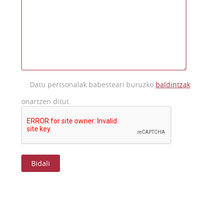
Datu pertsonalak babesteari buruzko
baldintzak
onartzen ditut.