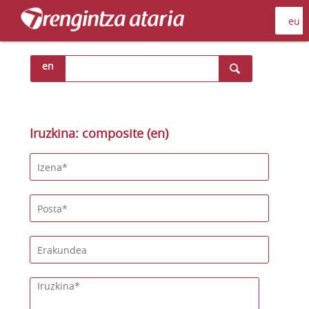
en
Iruzkina: composite (en)