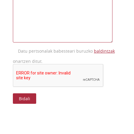
Datu pertsonalak babesteari buruzko
baldintzak
onartzen ditut.