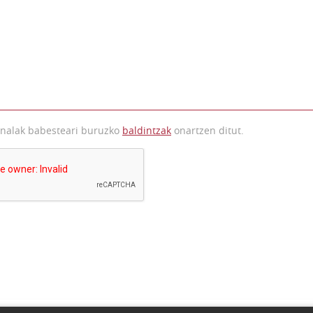
onalak babesteari buruzko
baldintzak
onartzen ditut.