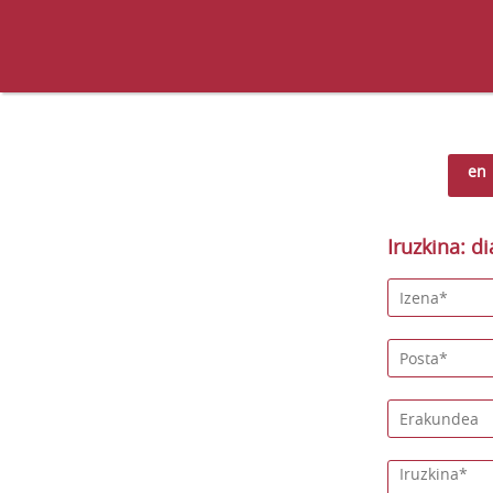
en
Iruzkina: di