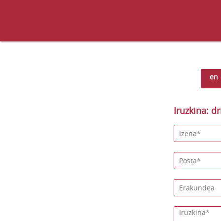
en
Iruzkina: dr