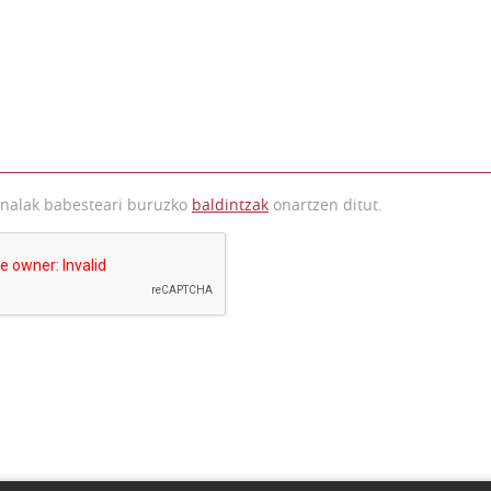
onalak babesteari buruzko
baldintzak
onartzen ditut.