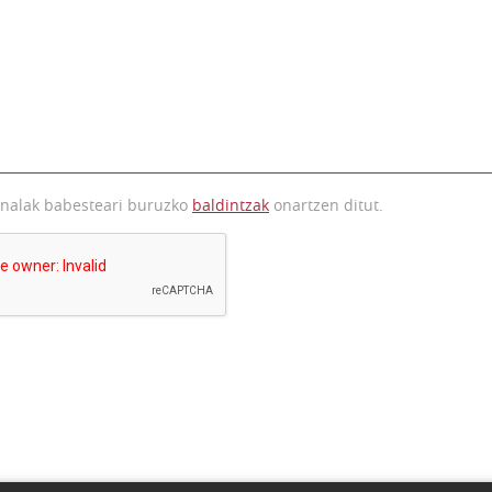
onalak babesteari buruzko
baldintzak
onartzen ditut.