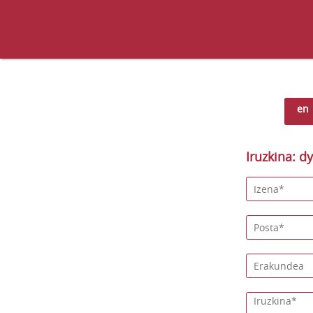
en
Iruzkina: d