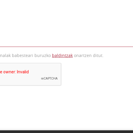
onalak babesteari buruzko
baldintzak
onartzen ditut.