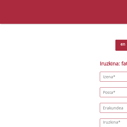
en
Iruzkina: fa