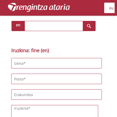
en
Iruzkina: fine (en)