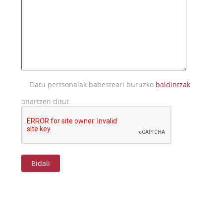
Datu pertsonalak babesteari buruzko
baldintzak
onartzen ditut.