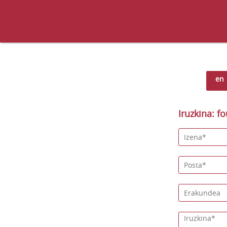
en
Iruzkina: f