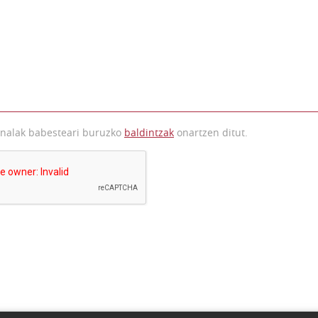
onalak babesteari buruzko
baldintzak
onartzen ditut.