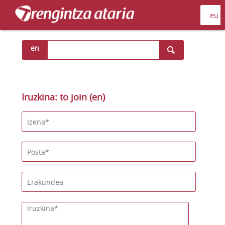
en
Iruzkina: to join (en)