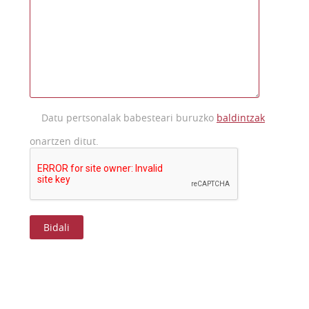
Datu pertsonalak babesteari buruzko
baldintzak
onartzen ditut.