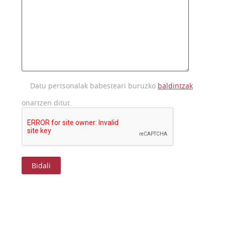
Datu pertsonalak babesteari buruzko
baldintzak
onartzen ditut.