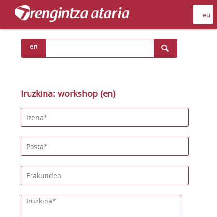
en
Iruzkina: workshop (en)