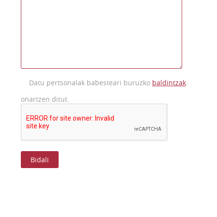
Datu pertsonalak babesteari buruzko
baldintzak
onartzen ditut.