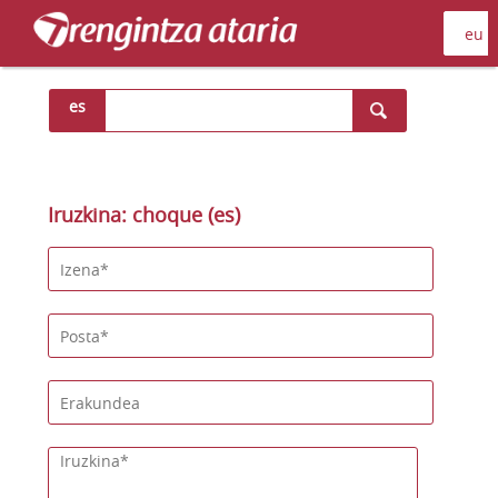
es
Iruzkina: choque (es)