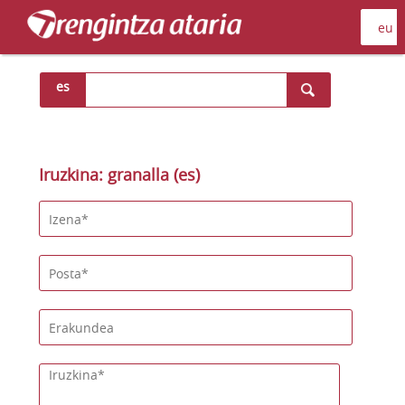
es
Iruzkina: granalla (es)