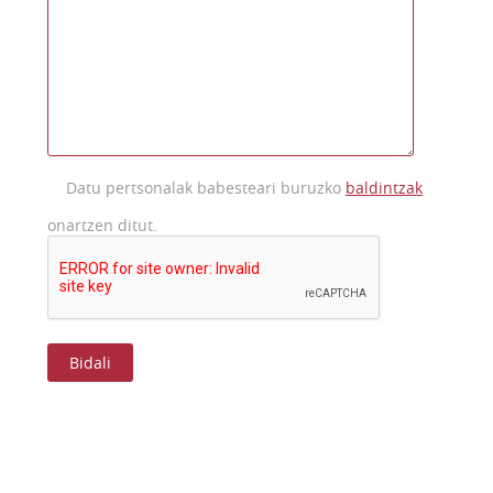
Datu pertsonalak babesteari buruzko
baldintzak
onartzen ditut.