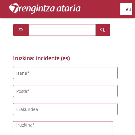
es
Iruzkina: incidente (es)