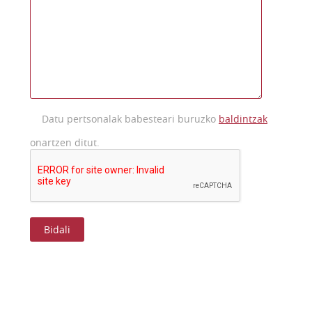
Datu pertsonalak babesteari buruzko
baldintzak
onartzen ditut.