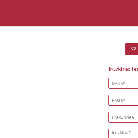
es
Iruzkina: la