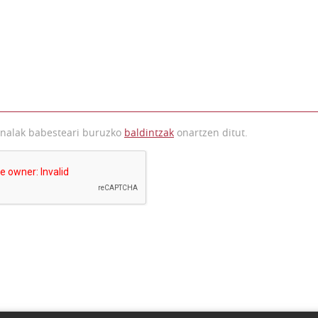
onalak babesteari buruzko
baldintzak
onartzen ditut.