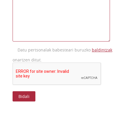
Datu pertsonalak babesteari buruzko
baldintzak
onartzen ditut.