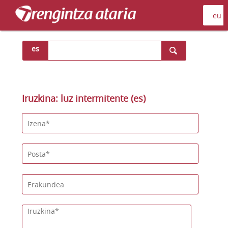
es
Iruzkina: luz intermitente (es)