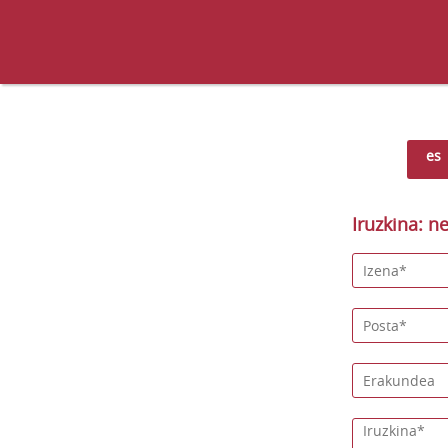
es
Iruzkina: ne