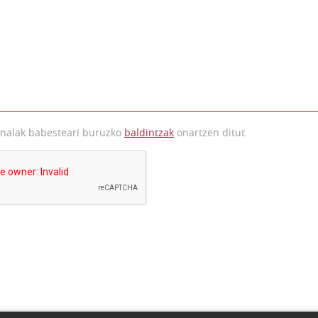
onalak babesteari buruzko
baldintzak
onartzen ditut.