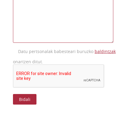
Datu pertsonalak babesteari buruzko
baldintzak
onartzen ditut.