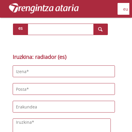
es
Iruzkina: radiador (es)