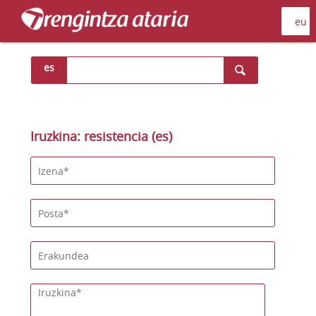
es
Iruzkina: resistencia (es)