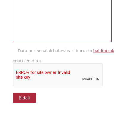
Datu pertsonalak babesteari buruzko
baldintzak
onartzen ditut.