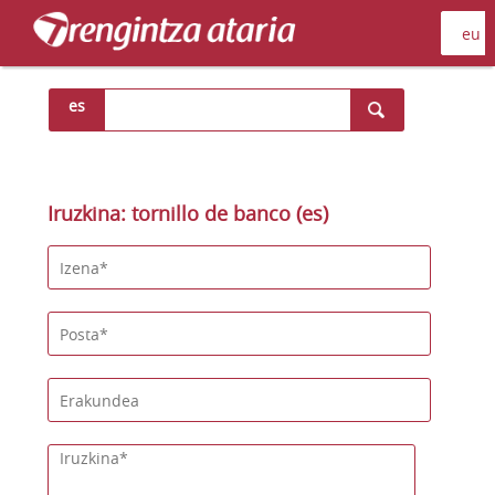
es
Iruzkina: tornillo de banco (es)