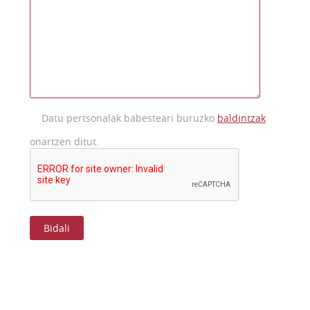
Datu pertsonalak babesteari buruzko
baldintzak
onartzen ditut.