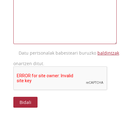
Datu pertsonalak babesteari buruzko
baldintzak
onartzen ditut.