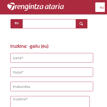
eu
Iruzkina: -gailu (eu)